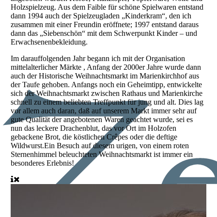
Holzspielzeug. Aus dem Faible für schöne Spielwaren entstand
dann 1994 auch der Spielzeugladen „Kinderkram“, den ich
zusammen mit einer Freundin eröffnete; 1997 entstand daraus
dann das „Siebenschön“ mit dem Schwerpunkt Kinder – und
Erwachsenenbekleidung.
Im darauffolgenden Jahr begann ich mit der Organisation
mittelalterlicher Märkte , Anfang der 2000er Jahre wurde dann
auch der Historische Weihnachtsmarkt im Marienkirchhof aus
der Taufe gehoben. Anfangs noch ein Geheimtipp, entwickelte
sich der Weihnachtsmarkt zwischen Rathaus und Marienkirche
schnell zu einem beliebten Treffpunkt für jung und alt. Dies lag
vor allem auch daran, daß auf unserem Markt immer sehr auf
gute Qualität der angebotenen Waren geachtet wurde, sei es
nun das leckere Drachenblut, das vor Ort im Holzofen
gebackene Brot, die köstlichen Crêpes oder die deftige
Wildwurst.Ein Besuch auf diesem urigen, von einem roten
Sternenhimmel beleuchteten Weihnachtsmarkt ist immer ein
besonderes Erlebnis!