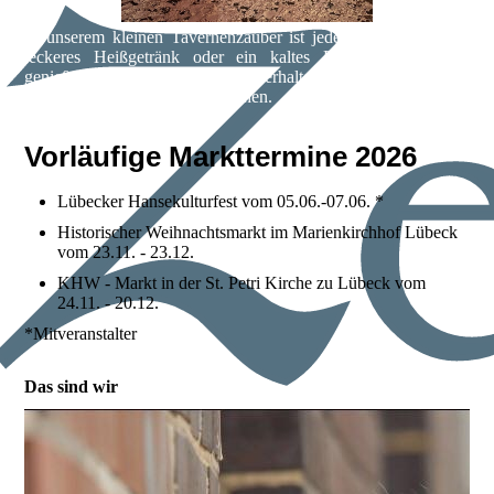
In unserem kleinen Tavernenzauber ist jeder willkommen ein
leckeres Heißgetränk oder ein kaltes Bier vom Fass zu
genießen. Unsere Spezialitäten erhaltet ihr hier auch zum
Verschenken in hübschen Flaschen.
Vorläufige Markttermine 2026
Lübecker Hansekulturfest vom 05.06.-07.06. *
Historischer Weihnachtsmarkt im Marienkirchhof Lübeck
vom 23.11. - 23.12.
KHW - Markt in der St. Petri Kirche zu Lübeck vom
24.11. - 20.12.
*Mitveranstalter
Das sind wir