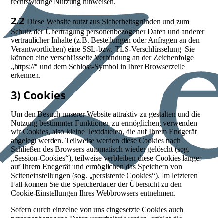
rechtswidrige Nutzung hinweisen.
2.2
Diese Website nutzt aus Sicherheitsgründen und zum
Schutz der Übertragung personenbezogener Daten und anderer
vertraulicher Inhalte (z.B. Bestellungen oder Anfragen an den
Verantwortlichen) eine SSL-bzw. TLS-Verschlüsselung. Sie
können eine verschlüsselte Verbindung an der Zeichenfolge
„https://“ und dem Schloss-Symbol in Ihrer Browserzeile
erkennen.
3) Cookies
Um den Besuch unserer Website attraktiv zu gestalten und die
Nutzung bestimmter Funktionen zu ermöglichen, verwenden
wir Cookies, also kleine Textdateien, die auf Ihrem Endgerät
abgelegt werden. Teilweise werden diese Cookies nach
Schließen des Browsers automatisch wieder gelöscht (sog.
„Session-Cookies“), teilweise verbleiben diese Cookies länger
auf Ihrem Endgerät und ermöglichen das Speichern von
Seiteneinstellungen (sog. „persistente Cookies“). Im letzteren
Fall können Sie die Speicherdauer der Übersicht zu den
Cookie-Einstellungen Ihres Webbrowsers entnehmen.
Sofern durch einzelne von uns eingesetzte Cookies auch