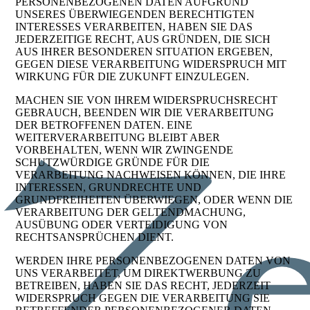
PERSONENBEZOGENEN DATEN AUFGRUND
UNSERES ÜBERWIEGENDEN BERECHTIGTEN
INTERESSES VERARBEITEN, HABEN SIE DAS
JEDERZEITIGE RECHT, AUS GRÜNDEN, DIE SICH
AUS IHRER BESONDEREN SITUATION ERGEBEN,
GEGEN DIESE VERARBEITUNG WIDERSPRUCH MIT
WIRKUNG FÜR DIE ZUKUNFT EINZULEGEN.
MACHEN SIE VON IHREM WIDERSPRUCHSRECHT
GEBRAUCH, BEENDEN WIR DIE VERARBEITUNG
DER BETROFFENEN DATEN. EINE
WEITERVERARBEITUNG BLEIBT ABER
VORBEHALTEN, WENN WIR ZWINGENDE
SCHUTZWÜRDIGE GRÜNDE FÜR DIE
VERARBEITUNG NACHWEISEN KÖNNEN, DIE IHRE
INTERESSEN, GRUNDRECHTE UND
GRUNDFREIHEITEN ÜBERWIEGEN, ODER WENN DIE
VERARBEITUNG DER GELTENDMACHUNG,
AUSÜBUNG ODER VERTEIDIGUNG VON
RECHTSANSPRÜCHEN DIENT.
WERDEN IHRE PERSONENBEZOGENEN DATEN VON
UNS VERARBEITET, UM DIREKTWERBUNG ZU
BETREIBEN, HABEN SIE DAS RECHT, JEDERZEIT
WIDERSPRUCH GEGEN DIE VERARBEITUNG SIE