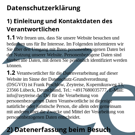
Datenschutzerklärung
1) Einleitung und Kontaktdaten des
Verantwortlichen
1.1
Wir freuen uns, dass Sie unsere Website besuchen und
bedanken uns für Ihr Interesse. Im Folgenden informieren wir
Sie über den Umgang mit Ihren personenbezogenen Daten bei
der Nutzung unserer Website. Personenbezogene Daten sind
hierbei alle Daten, mit denen Sie persönlich identifiziert werden
können.
1.2
Verantwortlicher für die Datenverarbeitung auf dieser
Website im Sinne der Datenschutz-Grundverordnung
(DSGVO) ist Frank Peschlow, Zeytreise, Kopernikusweg 13,
23566 Lübeck, Deutschland, Tel.: +4917680035777, E-Mail:
info@zeytreise.de. Der für die Verarbeitung von
personenbezogenen Daten Verantwortliche ist diejenige
natürliche oder juristische Person, die allein oder gemeinsam
mit anderen über die Zwecke und Mittel der Verarbeitung von
personenbezogenen Daten entscheidet.
2) Datenerfassung beim Besuch