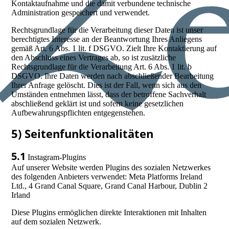
Kontaktaufnahme und die damit verbundene technische
Administration gespeichert und verwendet.
Rechtsgrundlage für die Verarbeitung dieser Daten ist unser
berechtigtes Interesse an der Beantwortung Ihres Anliegens
gemäß Art. 6 Abs. 1 lit. f DSGVO. Zielt Ihre Kontaktierung auf
den Abschluss eines Vertrages ab, so ist zusätzliche
Rechtsgrundlage für die Verarbeitung Art. 6 Abs. 1 lit. b
DSGVO. Ihre Daten werden nach abschließender Bearbeitung
Ihrer Anfrage gelöscht. Dies ist der Fall, wenn sich aus den
Umständen entnehmen lässt, dass der betroffene Sachverhalt
abschließend geklärt ist und sofern keine gesetzlichen
Aufbewahrungspflichten entgegenstehen.
5) Seitenfunktionalitäten
5.1
Instagram-Plugins
Auf unserer Website werden Plugins des sozialen Netzwerkes
des folgenden Anbieters verwendet: Meta Platforms Ireland
Ltd., 4 Grand Canal Square, Grand Canal Harbour, Dublin 2
Irland
Diese Plugins ermöglichen direkte Interaktionen mit Inhalten
auf dem sozialen Netzwerk.