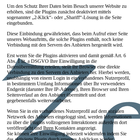
Um den Schutz Ihrer Daten beim Besuch unserer Website zu
erhöhen, sind die Plugins zunächst deaktiviert mittels
sogenannter „2-Klick“- oder „Shariff“-Lösung in die Seite
eingebunden.
Diese Einbindung gewährleistet, dass beim Aufruf einer Seite
unseres Webauftritts, die solche Plugins enthält, noch keine
Verbindung mit den Servern des Anbieters hergestellt wird.
Erst wenn Sie die Plugins aktivieren und damit gemäß Art. 6
Abs. 1 lit. a DSGVO Ihre Einwilligung in die
Datenübermittlung erteilen, stellt Ihr Browser eine direkte
Verbindung zu den Servern des Anbieters her. Hierbei werden,
unabhängig von einem Login in ein vorhandenes Nutzerprofil,
in bestimmtem Umfang Informationen über Ihr verwendetes
Endgerät (darunter Ihre IP-Adresse), Ihren Browser und Ihren
Seitenverlauf an den Anbieter übermittelt und dort
gegebenenfalls weiterverarbeitet.
Wenn Sie in ein vorhandenes Nutzerprofil auf dem sozialen
Netzwerk des Anbieters eingeloggt sind, werden Informationen
zu über die Plugins vollzogenen Interaktionen außerdem dort
veröffentlicht und Ihren Kontakten angezeigt.
Sie können Ihre Einwilligung jederzeit widerrufen indem Sie
das aktivierte Plugin durch erneutes Anklicken wieder