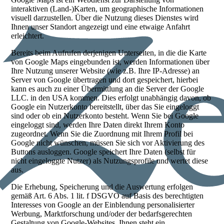
interaktiven (Land-)Karten, um geographische Informationen
visuell darzustellen. Über die Nutzung dieses Dienstes wird
Ihnen unser Standort angezeigt und eine etwaige Anfahrt
erleichtert.
Bereits beim Aufrufen derjenigen Unterseiten, in die die Karte
von Google Maps eingebunden ist, werden Informationen über
Ihre Nutzung unserer Website (wie z.B. Ihre IP-Adresse) an
Server von Google übertragen und dort gespeichert, hierbei
kann es auch zu einer Übermittlung an die Server der Google
LLC. in den USA kommen. Dies erfolgt unabhängig davon, ob
Google ein Nutzerkonto bereitstellt, über das Sie eingeloggt
sind oder ob ein Nutzerkonto besteht. Wenn Sie bei Google
eingeloggt sind, werden Ihre Daten direkt Ihrem Konto
zugeordnet. Wenn Sie die Zuordnung mit Ihrem Profil bei
Google nicht wünschen, müssen Sie sich vor Aktivierung des
Buttons ausloggen. Google speichert Ihre Daten (selbst für
nicht eingeloggte Nutzer) als Nutzungsprofile und wertet diese
aus.
Die Erhebung, Speicherung und die Auswertung erfolgen
gemäß Art. 6 Abs. 1 lit. f DSGVO auf Basis des berechtigten
Interesses von Google an der Einblendung personalisierter
Werbung, Marktforschung und/oder der bedarfsgerechten
Gestaltung von Google-Websites. Ihnen steht ein