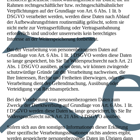
Rahmen rechtsgeschäftlicher bzw. rechtsgeschäftsähnlicher
Verpflichtungen auf der Grundlage von Art. 6 Abs. 1 lit. b
DSGVO verarbeitet werden, werden diese Daten nach Ablauf
der Aufbewahrungsfristen routinemäßig gelöscht, sofern sie
nicht mehr zur Vertragserfüllung oder Vertragsanbahnung
erforderlich sind und/oder unsererseits kein berechtigtes
Interesse an der Weiterspeicherung fortbesteht.
Bei der Verarbeitung von personenbezogenen Daten auf
Grundlage von Art. 6 Abs. 1 lit. f DSGVO werden diese Daten
so lange gespeichert, bis Sie Ihr Widerspruchsrecht nach Art. 21
Abs. 1 DSGVO ausüben, es sei denn, wir können zwingende
schutzwürdige Gründe für die Verarbeitung nachweisen, die
Ihre Interessen, Rechte und Freiheiten überwiegen, oder die
Verarbeitung dient der Geltendmachung, Ausübung oder
Verteidigung von Rechtsansprüchen.
Bei der Verarbeitung von personenbezogenen Daten zum
Zwecke der Direktwerbung auf Grundlage von Art. 6 Abs. 1 lit.
f DSGVO werden diese Daten so lange gespeichert, bis Sie Ihr
Widerspruchsrecht nach Art. 21 Abs. 2 DSGVO ausüben.
Sofern sich aus den sonstigen Informationen dieser Erklärung
über spezifische Verarbeitungssituationen nichts anderes ergibt,
werden gespeicherte personenbezogene Daten im Übrigen dann