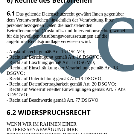
6) Rechte des Betroffenen
6.1
Das geltende Datenschutzrecht gewährt Ihnen gegenüber
dem Verantwortlichen hinsichtlich der Verarbeitung Ihrer
personenbezogenen Daten die nachstehenden
Betroffenenrechte (Auskunfts- und Interventionsrechte), wobei
für die jeweiligen Ausübungsvoraussetzungen auf die
angeführte Rechtsgrundlage verwiesen wird:
- Auskunftsrecht gemäß Art. 15 DSGVO;
- Recht auf Berichtigung gemäß Art. 16 DSGVO;
- Recht auf Löschung gemäß Art. 17 DSGVO;
- Recht auf Einschränkung der Verarbeitung gemäß Art. 18
DSGVO;
- Recht auf Unterrichtung gemäß Art. 19 DSGVO;
- Recht auf Datenübertragbarkeit gemäß Art. 20 DSGVO;
- Recht auf Widerruf erteilter Einwilligungen gemäß Art. 7 Abs.
3 DSGVO;
- Recht auf Beschwerde gemäß Art. 77 DSGVO.
6.2 WIDERSPRUCHSRECHT
WENN WIR IM RAHMEN EINER
INTERESSENABWÄGUNG IHRE